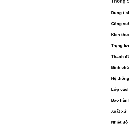
Thông S
Dung tíc
Công su
Kích thư
Trọng l
Thanh đ
Bình ch
Hệ thống
Lớp cách
Bảo hàn
Xuất xứ
:
Nhiệt độ 