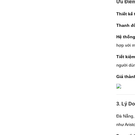
Ưu Điểm
Thiết kế
Thanh đ
Hệ thống
hợp với m
Tiết kiệ
người dù
Giá thàn
3. Lý D
Đà Nẵng, 
như Arist