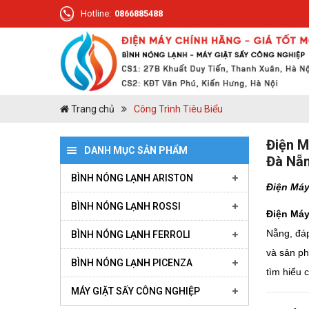
Hotline:
0866885488
Trang chủ
Công Trình Tiêu Biểu
Điện M
DANH MỤC SẢN PHẨM
Đà Nẵ
BÌNH NÓNG LẠNH ARISTON
Điện Máy
BÌNH NÓNG LẠNH ROSSI
HOT - Lựa Chọn Hàng Đầu
Điện Máy
Nẵng, đáp
BÌNH NÓNG LẠNH FERROLI
Bình nóng lạnh Ariston 30 Lít
Bình nóng lạnh Rossi 6 Lít
và sản ph
BÌNH NÓNG LẠNH PICENZA
Bình nóng lạnh Ariston 20 Lít
Bình nóng lạnh Rossi 15 Lít
Bình nóng lạnh Ferroli 5 lít
tìm hiểu 
MÁY GIẶT SẤY CÔNG NGHIỆP
Bình nóng lạnh Ariston 15 Lít
Bình nóng lạnh Rossi 20 Lít
Bình nóng lạnh Ferroli 15 lít
bình nóng lạnh Picenza 10 lit