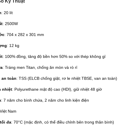
ố Kỹ Thuật
h
: 20 lít
ất
: 2500W
ớc
: 704 x 282 x 301 mm
ượng
: 12 kg
ốt
: 100% đồng, tăng độ bền hơn 50% so với thép không gỉ
ứa
: Tráng men Titan, chống ăn mòn và rò rỉ
 an toàn
: TSS (ELCB chống giật, rơ le nhiệt TBSE, van an toàn)
 nhiệt
: Polyurethane mật độ cao (HDI), giữ nhiệt 48 giờ
h
: 7 năm cho bình chứa, 2 năm cho linh kiện điện
 Việt Nam
tối đa
: 70°C (mặc định, có thể điều chỉnh bên trong thân bình)