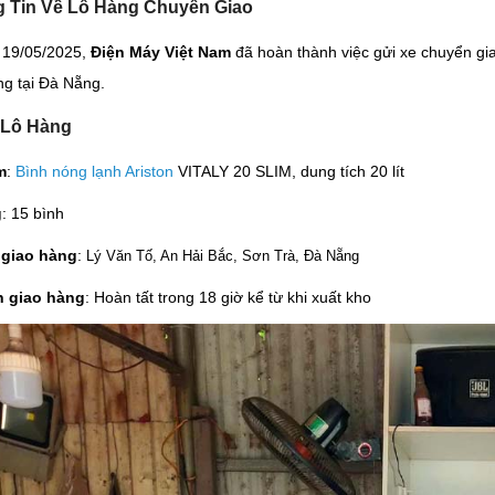
g Tin Về Lô Hàng Chuyển Giao
 19/05/2025,
Điện Máy Việt Nam
đã hoàn thành việc gửi xe chuyển gi
ng tại Đà Nẵng.
t Lô Hàng
m
:
Bình nóng lạnh Ariston
VITALY 20 SLIM, dung tích 20 lít
g
: 15 bình
 giao hàng
:
Lý Văn Tố, An Hải Bắc, Sơn Trà, Đà Nẵng
n giao hàng
: Hoàn tất trong 18 giờ kể từ khi xuất kho