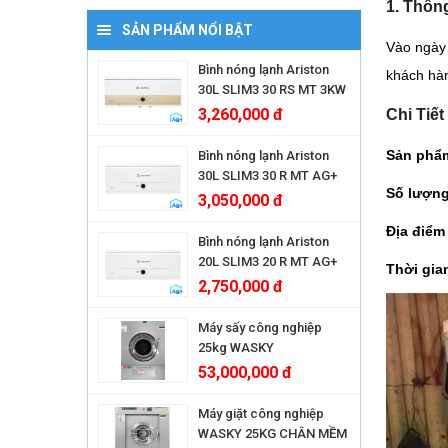
1. Thôn
Bình nóng lạnh Ariston 6 Lít
Bình nóng lạnh Rossi 30 Lít
Bình nóng lạnh Ferroli 20 Lít
Bình nóng lạnh Picenza 15 lit
Máy Giặt Công Nghiệp
SẢN PHẨM NỔI BẬT
Vào ngày
Bình nóng lạnh Ariston 50 Lít
Bình nóng lạnh Rossi 100 Lít
Bình nóng lạnh Ferroli 30 Lít
Bình nóng lạnh Picenza 20 lit
Máy Sấy Công Nghiệp
Bình nóng lạnh Ariston
khách hà
30L SLIM3 30 RS MT 3KW
Bình nóng lạnh Ariston 80 Lít
Bình nóng lạnh Ferroli 50 Lít
Bình nóng lạnh Picenza 30 lit
Máy ép chân không - Nén khí
3,260,000 đ
Chi Tiế
Bình nóng lạnh Ariston 100 Lít
bình nóng lạnh Picenza 40 lit
Sản phẩ
Bình nóng lạnh Ariston
30L SLIM3 30 R MT AG+
Số lượn
3,050,000 đ
Địa điểm
Bình nóng lạnh Ariston
20L SLIM3 20 R MT AG+
Thời gia
2,750,000 đ
Máy sấy công nghiệp
25kg WASKY
53,000,000 đ
Máy giặt công nghiệp
WASKY 25KG CHÂN MỀM