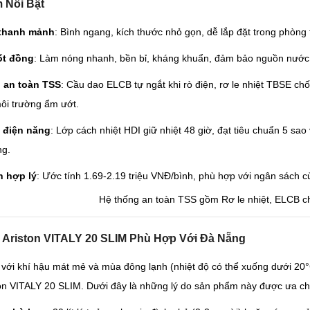
 Nổi Bật
 thanh mảnh
: Bình ngang, kích thước nhỏ gọn, dễ lắp đặt trong phòn
ốt đồng
: Làm nóng nhanh, bền bỉ, kháng khuẩn, đảm bảo nguồn nước
 an toàn TSS
: Cầu dao ELCB tự ngắt khi rò điện, rơ le nhiệt TBSE chố
ôi trường ẩm ướt.
m điện năng
: Lớp cách nhiệt HDI giữ nhiệt 48 giờ, đạt tiêu chuẩn 5 sao
ng.
h hợp lý
: Ước tính 1.69-2.19 triệu VNĐ/bình, phù hợp với ngân sách c
o Ariston VITALY 20 SLIM Phù Hợp Với Đà Nẵng
với khí hậu mát mẻ và mùa đông lạnh (nhiệt độ có thể xuống dưới 20°C)
on VITALY 20 SLIM. Dưới đây là những lý do sản phẩm này được ưa c