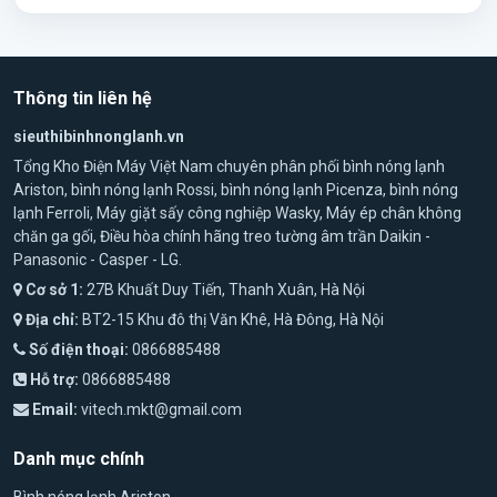
Xuất xứ
: Việt Nam (nhưng sản xuất theo tiêu chuẩn quốc tế)
Chất lượng
:
Picenza
cung cấp bình nóng lạnh với các tính
năng ổn định, chất lượng tốt và mức giá phải chăng. Thương
hiệu này nổi bật với sự đơn giản trong thiết kế và dễ sử dụng.
Thông tin liên hệ
Đặc điểm
:
Công nghệ làm nóng nhanh
và tiết kiệm điện.
sieuthibinhnonglanh.vn
Chất liệu
thép không gỉ
trong bình chứa giúp tăng độ bền và
Tổng Kho Điện Máy Việt Nam chuyên phân phối bình nóng lạnh
tuổi thọ sản phẩm.
Ariston, bình nóng lạnh Rossi, bình nóng lạnh Picenza, bình nóng
Hệ thống
bảo vệ an toàn
với chức năng chống rò rỉ điện, bảo
lạnh Ferroli, Máy giặt sấy công nghiệp Wasky, Máy ép chân không
vệ quá nhiệt.
chăn ga gối, Điều hòa chính hãng treo tường âm trần Daikin -
Dung tích bình đa dạng
đáp ứng nhiều nhu cầu khác nhau.
Panasonic - Casper - LG.
Giá cả
: Mức giá khá hợp lý, phù hợp với người tiêu dùng muốn
Cơ sở 1:
27B Khuất Duy Tiến, Thanh Xuân, Hà Nội
mua bình nóng lạnh chất lượng tốt với giá thành vừa phải.
Địa chỉ:
BT2-15 Khu đô thị Văn Khê, Hà Đông, Hà Nội
Số điện thoại:
0866885488
Hỗ trợ:
0866885488
Email:
vitech.mkt@gmail.com
Danh mục chính
Bình nóng lạnh Ariston