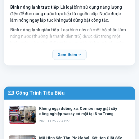
Bình nóng lạnh trực tiếp
: Là loại bình sử dụng năng lượng
điện để đun nóng nước trực tiếp từ nguồn cấp. Nước được
làm nóng ngay lập tức khi người dùng bật công tắc.
Bình nóng lạnh gián tiếp
: Loại bình này có một bộ phận làm
nóng nước (thường là thanh điện trở) được đặt trong một
bình chứa, và nước sẽ được làm nóng từ từ trong bình chứa
này. Các bình này thường có dung tích lớn, có thể giữ nước
Xem thêm
nóng trong một khoảng thời gian dài.
Bình nóng lạnh thường được lắp đặt trong nhà tắm hoặc
trong bếp để đáp ứng nhu cầu sử dụng nước nóng trong sinh
hoạt hàng ngày.
Dưới đây là so sánh chi tiết giữa 4 thương hiệu bình nóng lạnh
Công Trình Tiêu Biểu
nổi bật:
Ariston
,
Ferroli
,
Rossi
, và
Picenza
. Mỗi thương hiệu
đều có những ưu điểm và đặc điểm riêng biệt:
Không ngại đường xa: Combo máy giặt sấy
1.
Ariston
công nghiệp wasky có mặt tại Nha Trang
Xuất xứ
: Ý
2025-11-25 22:41:27
Chất lượng
:
Ariston
nổi bật với các sản phẩm bình nóng lạnh
chất lượng cao, đảm bảo độ bền lâu dài và tính năng an toàn.
Mô Hình Sân Tập Pickleball Kết Hợp Giặt Sấy