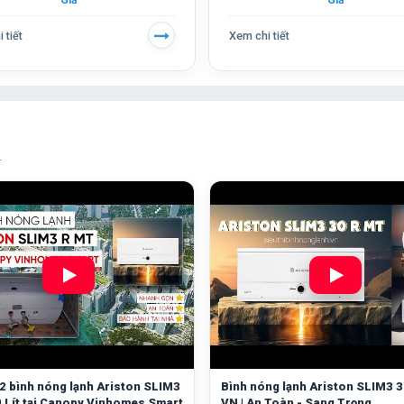
Giả
Giả
 tiết
Xem chi tiết
.
 2 bình nóng lạnh Ariston SLIM3
Bình nóng lạnh Ariston SLIM3 
 Lít tại Canopy Vinhomes Smart
VN | An Toàn - Sang Trọng