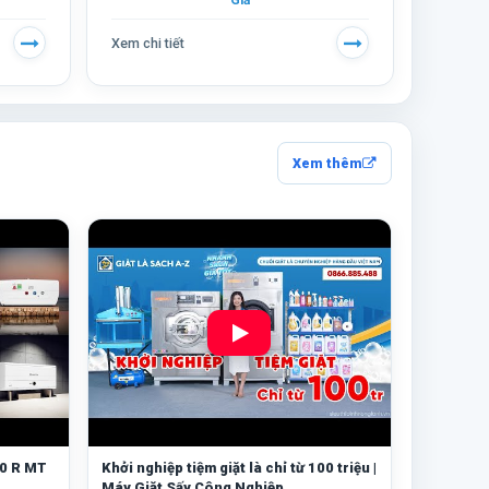
Giả
Xem chi tiết
Xem thêm
30 R MT
Khởi nghiệp tiệm giặt là chỉ từ 100 triệu |
Máy Giặt Sấy Công Nghiệp