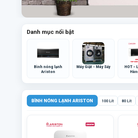
Điện Máy Việt Nam - Điện máy chính hãng giá tốt
Danh mục nổi bật
Bình nóng lạnh
Máy Giặt - Máy Sấy
HOT - 
Ariston
Hàn
BÌNH NÓNG LẠNH ARISTON
100 Lít
80 Lít