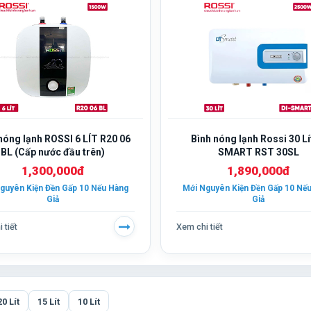
nóng lạnh ROSSI 6 LÍT R20 06
Bình nóng lạnh Rossi 30 Lí
BL (Cấp nước đầu trên)
SMART RST 30SL
1,300,000đ
1,890,000đ
guyên Kiện Đền Gấp 10 Nếu Hàng
Mới Nguyên Kiện Đền Gấp 10 Nế
Giả
Giả
 tiết
Xem chi tiết
20 Lít
15 Lít
10 Lít