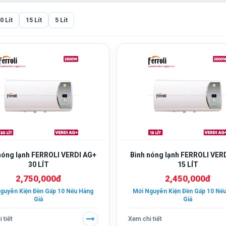
0 Lít
15 Lít
5 Lít
nóng lạnh FERROLI VERDI AG+
Bình nóng lạnh FERROLI VER
30 LÍT
15 LÍT
2,750,000đ
2,450,000đ
guyên Kiện Đền Gấp 10 Nếu Hàng
Mới Nguyên Kiện Đền Gấp 10 Nế
Giả
Giả
 tiết
Xem chi tiết