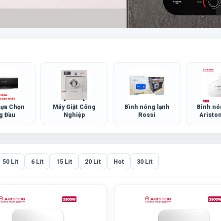
Lựa Chọn
Máy Giặt Công
Bình nóng lạnh
Bình nó
g Đầu
Nghiệp
Rossi
Ariston
50 Lít
6 Lít
15 Lít
20 Lít
Hot
30 Lít