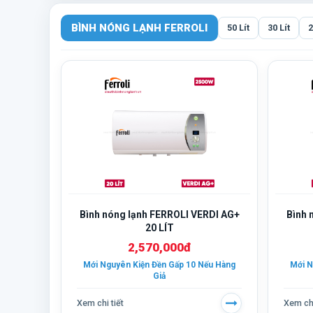
BÌNH NÓNG LẠNH FERROLI
50 Lít
30 Lít
2
Bình nóng lạnh FERROLI VERDI AG+
Bình 
20 LÍT
2,570,000đ
Mới Nguyên Kiện Đền Gấp 10 Nếu Hàng
Mới N
Giả
Xem chi tiết
Xem chi