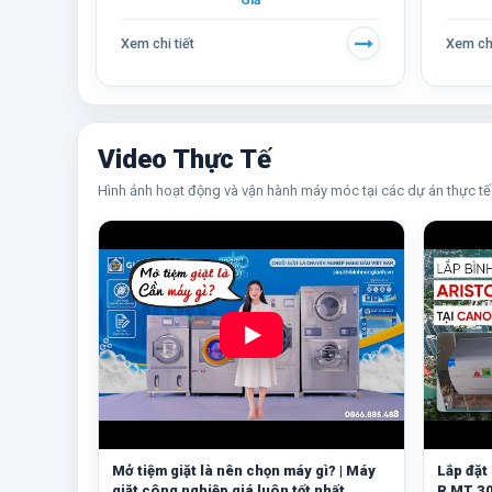
Giả
Xem chi tiết
Xem chi
Video Thực Tế
Hình ảnh hoạt động và vận hành máy móc tại các dự án thực tế
Mở tiệm giặt là nên chọn máy gì? | Máy
Lắp đặt
giặt công nghiệp giá luôn tốt nhất
R MT 30