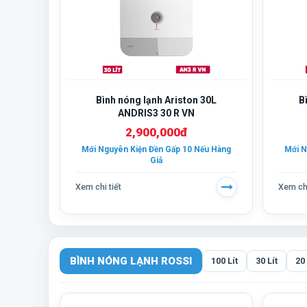
Bình nóng lạnh Ariston 30L
B
ANDRIS3 30 R VN
2,900,000đ
Mới Nguyên Kiện Đền Gấp 10 Nếu Hàng
Mới N
Giả
Xem chi tiết
Xem chi
BÌNH NÓNG LẠNH ROSSI
100 Lít
30 Lít
20 