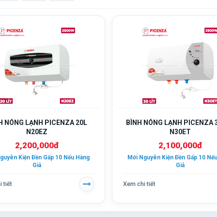
H NÓNG LẠNH PICENZA 20L
BÌNH NÓNG LẠNH PICENZA 3
N20EZ
N30ET
2,200,000đ
2,100,000đ
guyên Kiện Đền Gấp 10 Nếu Hàng
Mới Nguyên Kiện Đền Gấp 10 Nế
Giả
Giả
 tiết
Xem chi tiết