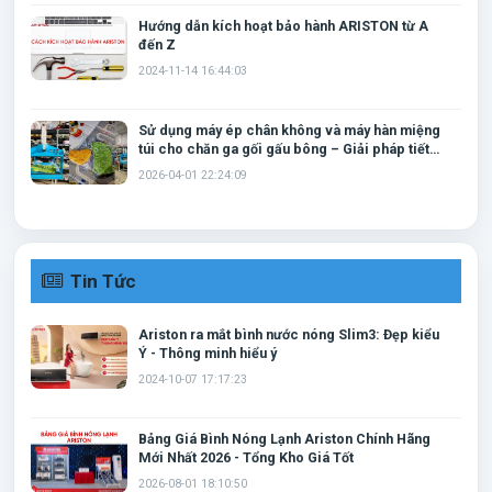
Hướng dẫn kích hoạt bảo hành ARISTON từ A
đến Z
2024-11-14 16:44:03
Sử dụng máy ép chân không và máy hàn miệng
túi cho chăn ga gối gấu bông – Giải pháp tiết
kiệm không gian và bảo quản hiệu quả
2026-04-01 22:24:09
Tin Tức
Ariston ra mắt bình nước nóng Slim3: Đẹp kiểu
Ý - Thông minh hiểu ý
2024-10-07 17:17:23
Bảng Giá Bình Nóng Lạnh Ariston Chính Hãng
Mới Nhất 2026 - Tổng Kho Giá Tốt
2026-08-01 18:10:50