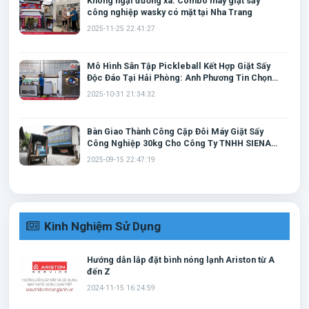
Không ngại đường xa: Combo máy giặt sấy
công nghiệp wasky có mặt tại Nha Trang
2025-11-25 22:41:27
Mô Hình Sân Tập Pickleball Kết Hợp Giặt Sấy
Độc Đáo Tại Hải Phòng: Anh Phương Tin Chọn
Cặp Đôi Máy Giặt Wasky
2025-10-31 21:34:32
Bàn Giao Thành Công Cặp Đôi Máy Giặt Sấy
Công Nghiệp 30kg Cho Công Ty TNHH SIENA
Tại Thái Nguyên
2025-09-15 22:47:19
Kinh Nghiệm Sử Dụng
Hướng dẫn lắp đặt bình nóng lạnh Ariston từ A
đến Z
2024-11-15 16:24:59