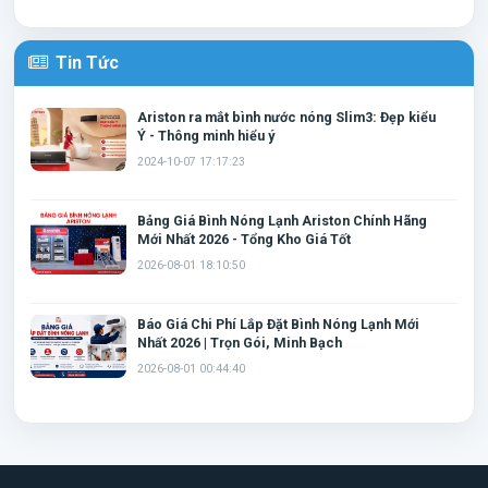
Hệ thống an toàn đồng bộ TSS
Các mẫu bình nóng lạnh Ariston được trang bị nhiều lớp bảo
Tin Tức
vệ như:
Chống giật ELCB
Ariston ra mắt bình nước nóng Slim3: Đẹp kiểu
Ý - Thông minh hiểu ý
Cầu dao chống rò điện
Cảm biến nhiệt
2024-10-07 17:17:23
Rơ-le chống quá nhiệt
Van xả áp an toàn
Bảng Giá Bình Nóng Lạnh Ariston Chính Hãng
Giúp người dùng yên tâm trong suốt quá trình sử dụng.
Mới Nhất 2026 - Tổng Kho Giá Tốt
2026-08-01 18:10:50
Báo Giá Chi Phí Lắp Đặt Bình Nóng Lạnh Mới
Nhất 2026 | Trọn Gói, Minh Bạch
2026-08-01 00:44:40