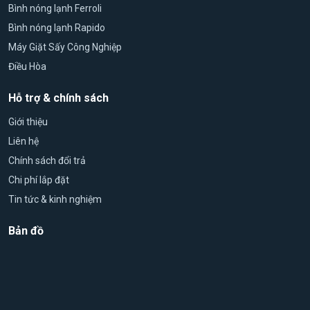
Bình nóng lạnh Ferroli
Tại Siêu Thị Bình Nóng Lạnh, khách hàng có thể dễ dàng lựa
Bình nóng lạnh Rapido
chọn nhiều dòng sản phẩm khác nhau như:
Máy Giặt Sấy Công Nghiệp
Bình nóng lạnh Ariston trực tiếp
Bình nóng lạnh Ariston gián tiếp
Điều Hòa
Bình nóng lạnh Ariston Slim
Bình nóng lạnh Ariston WiFi
Hỗ trợ & chính sách
Bình nóng lạnh Ariston Andris
Giới thiệu
Bình nóng lạnh Ariston Lux
Bình nóng lạnh Ariston Pro
Liên hệ
Bình nóng lạnh Ariston Vitaly
Chính sách đổi trả
Mỗi dòng sản phẩm đều được thiết kế nhằm đáp ứng những
Chi phí lắp đặt
nhu cầu sử dụng và mức ngân sách khác nhau.
Tin tức & kinh nghiệm
Bản đồ