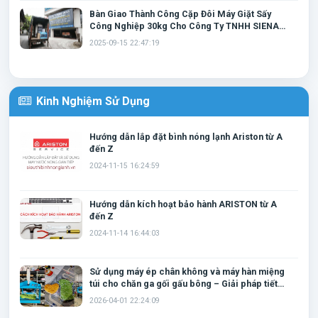
Vì sao nên chọn bình nóng lạnh Ariston?
Bàn Giao Thành Công Cặp Đôi Máy Giặt Sấy
Công Nghiệp 30kg Cho Công Ty TNHH SIENA
Ariston luôn nằm trong nhóm thương hiệu dẫn đầu thị trường
Tại Thái Nguyên
2025-09-15 22:47:19
nhờ khả năng cân bằng giữa chất lượng, độ bền và trải
nghiệm sử dụng.
Làm nóng nhanh, tiết kiệm điện
Kinh Nghiệm Sử Dụng
Hệ thống gia nhiệt hiệu suất cao giúp nước nóng nhanh, giảm
thời gian chờ đợi và hạn chế điện năng tiêu thụ. Nhiều dòng
Hướng dẫn lắp đặt bình nóng lạnh Ariston từ A
sản phẩm còn được trang bị chế độ
ECO EVO
giúp ghi nhớ
đến Z
thói quen sử dụng nước nóng để tối ưu điện năng.
2024-11-15 16:24:59
Hướng dẫn kích hoạt bảo hành ARISTON từ A
đến Z
2024-11-14 16:44:03
Sử dụng máy ép chân không và máy hàn miệng
túi cho chăn ga gối gấu bông – Giải pháp tiết
kiệm không gian và bảo quản hiệu quả
2026-04-01 22:24:09