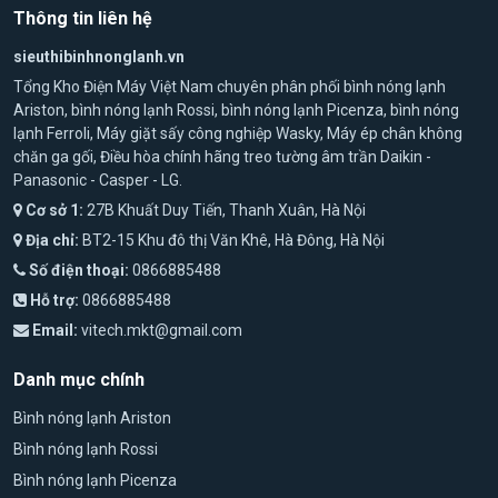
Thanh đốt đồng bền bỉ
Thông tin liên hệ
Nhiều dòng Ariston sử dụng
thanh đốt đồng nguyên chất
,
sieuthibinhnonglanh.vn
giúp truyền nhiệt nhanh, hạn chế bám cặn và tăng tuổi thọ
Tổng Kho Điện Máy Việt Nam chuyên phân phối bình nóng lạnh
thiết bị.
Ariston, bình nóng lạnh Rossi, bình nóng lạnh Picenza, bình nóng
Lòng bình tráng men Titan
lạnh Ferroli, Máy giặt sấy công nghiệp Wasky, Máy ép chân không
chăn ga gối, Điều hòa chính hãng treo tường âm trần Daikin -
Lòng bình được phủ lớp men Titan giúp chống ăn mòn, hạn
Panasonic - Casper - LG.
chế rò rỉ và nâng cao độ bền trong điều kiện nguồn nước tại
Cơ sở 1:
27B Khuất Duy Tiến, Thanh Xuân, Hà Nội
Việt Nam.
Địa chỉ:
BT2-15 Khu đô thị Văn Khê, Hà Đông, Hà Nội
Thiết kế hiện đại
Số điện thoại:
0866885488
Ariston sở hữu nhiều kiểu dáng như:
Hỗ trợ:
0866885488
Bình ngang
Email:
vitech.mkt@gmail.com
Bình vuông
Bình Slim siêu mỏng
Danh mục chính
Bình trực tiếp nhỏ gọn
Phù hợp với nhiều không gian phòng tắm.
Bình nóng lạnh Ariston
Bình nóng lạnh Rossi
Các dòng bình nóng lạnh Ariston đang được ưa
Bình nóng lạnh Picenza
chuộng