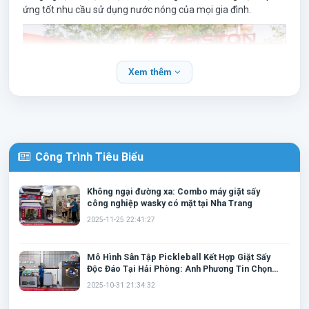
ứng tốt nhu cầu sử dụng nước nóng của mọi gia đình.
Xem thêm
Công Trình Tiêu Biểu
Không ngại đường xa: Combo máy giặt sấy
công nghiệp wasky có mặt tại Nha Trang
Tại
Siêu Thị Bình Nóng Lạnh
, chúng tôi cung cấp đầy đủ các
2025-11-25 22:41:27
dòng
bình nóng lạnh Ariston chính hãng
với nhiều mức
dung tích từ
15L, 20L, 30L, 50L, 80L đến 100L
, phù hợp cho
cá nhân, gia đình và công trình. Tất cả sản phẩm đều được
Mô Hình Sân Tập Pickleball Kết Hợp Giặt Sấy
Độc Đáo Tại Hải Phòng: Anh Phương Tin Chọn
bảo hành chính hãng, giá bán minh bạch cùng dịch vụ giao
Cặp Đôi Máy Giặt Wasky
hàng và lắp đặt chuyên nghiệp.
2025-10-31 21:34:32