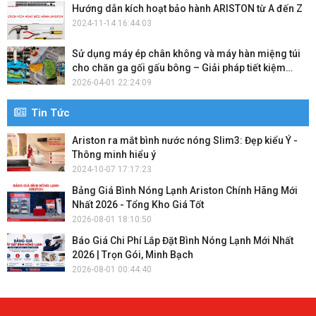
Hướng dẫn kích hoạt bảo hành ARISTON từ A đến Z
chuyên sâu, báo giá cạnh tranh và tìm ra giải pháp giặt là hoàn
2024-11-14 16:44:03
hảo cho doanh nghiệp của bạn!
Sử dụng máy ép chân không và máy hàn miệng túi
cho chăn ga gối gấu bông – Giải pháp tiết kiệm
không gian và bảo quản hiệu quả
2026-04-01 22:24:09
Tin Tức
Ariston ra mắt bình nước nóng Slim3: Đẹp kiểu Ý -
Thông minh hiểu ý
2024-10-07 17:17:23
Bảng Giá Bình Nóng Lạnh Ariston Chính Hãng Mới
Nhất 2026 - Tổng Kho Giá Tốt
2026-08-01 18:10:50
Báo Giá Chi Phí Lắp Đặt Bình Nóng Lạnh Mới Nhất
2026 | Trọn Gói, Minh Bạch
2026-08-01 00:44:40