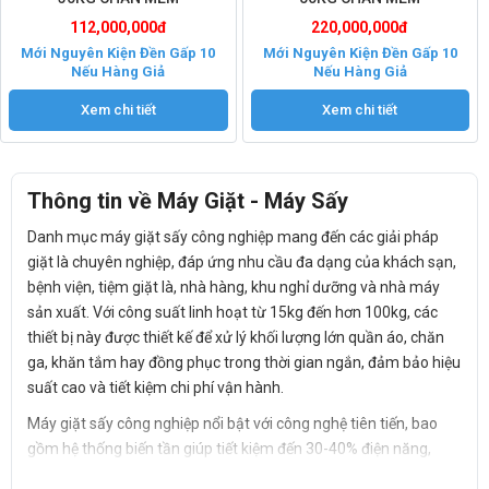
112,000,000đ
220,000,000đ
Mới Nguyên Kiện Đền Gấp 10
Mới Nguyên Kiện Đền Gấp 10
Nếu Hàng Giả
Nếu Hàng Giả
Xem chi tiết
Xem chi tiết
Thông tin về Máy Giặt - Máy Sấy
Danh mục máy giặt sấy công nghiệp mang đến các giải pháp
giặt là chuyên nghiệp, đáp ứng nhu cầu đa dạng của khách sạn,
bệnh viện, tiệm giặt là, nhà hàng, khu nghỉ dưỡng và nhà máy
sản xuất. Với công suất linh hoạt từ 15kg đến hơn 100kg, các
thiết bị này được thiết kế để xử lý khối lượng lớn quần áo, chăn
ga, khăn tắm hay đồng phục trong thời gian ngắn, đảm bảo hiệu
suất cao và tiết kiệm chi phí vận hành.
Máy giặt sấy công nghiệp nổi bật với công nghệ tiên tiến, bao
gồm hệ thống biến tần giúp tiết kiệm đến 30-40% điện năng,
lồng giặt và thân vỏ làm từ thép không gỉ (inox 304) chống ăn