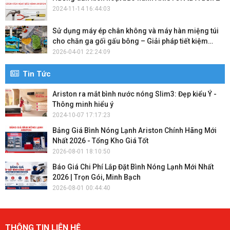
2024-11-14 16:44:03
Sử dụng máy ép chân không và máy hàn miệng túi
cho chăn ga gối gấu bông – Giải pháp tiết kiệm
không gian và bảo quản hiệu quả
2026-04-01 22:24:09
Tin Tức
Ariston ra mắt bình nước nóng Slim3: Đẹp kiểu Ý -
Thông minh hiểu ý
2024-10-07 17:17:23
Bảng Giá Bình Nóng Lạnh Ariston Chính Hãng Mới
Nhất 2026 - Tổng Kho Giá Tốt
2026-08-01 18:10:50
Báo Giá Chi Phí Lắp Đặt Bình Nóng Lạnh Mới Nhất
2026 | Trọn Gói, Minh Bạch
2026-08-01 00:44:40
THÔNG TIN LIÊN HỆ