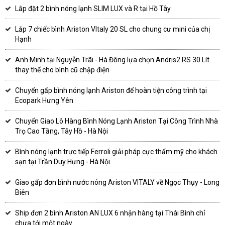
Lắp đặt 2 bình nóng lạnh SLIM LUX và R tại Hồ Tây
Lắp 7 chiếc bình Ariston VItaly 20 SL cho chung cư mini của chị
Hạnh
Anh Minh tại Nguyễn Trãi - Hà Đông lựa chọn Andris2 RS 30 Lít
thay thế cho bình cũ chập điện
Chuyển gấp bình nóng lạnh Ariston để hoàn tiện công trình tại
Ecopark Hưng Yên
Chuyển Giao Lô Hàng Bình Nóng Lạnh Ariston Tại Công Trình Nhà
Trọ Cao Tầng, Tây Hồ - Hà Nội
Bình nóng lạnh trực tiếp Ferroli giải pháp cực thẩm mỹ cho khách
sạn tại Trần Duy Hưng - Hà Nội
Giao gấp đơn bình nước nóng Ariston VITALY về Ngọc Thụy - Long
Biên
Ship đơn 2 bình Ariston AN LUX 6 nhận hàng tại Thái Bình chỉ
chưa tới một ngày