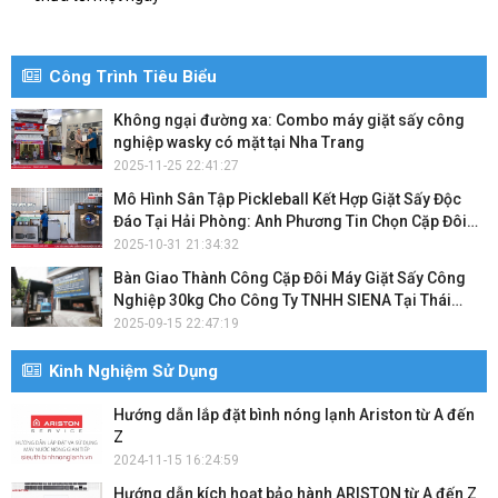
Công Trình Tiêu Biểu
Không ngại đường xa: Combo máy giặt sấy công
nghiệp wasky có mặt tại Nha Trang
2025-11-25 22:41:27
Mô Hình Sân Tập Pickleball Kết Hợp Giặt Sấy Độc
Đáo Tại Hải Phòng: Anh Phương Tin Chọn Cặp Đôi
Máy Giặt Wasky
2025-10-31 21:34:32
Bàn Giao Thành Công Cặp Đôi Máy Giặt Sấy Công
Nghiệp 30kg Cho Công Ty TNHH SIENA Tại Thái
Nguyên
2025-09-15 22:47:19
Kinh Nghiệm Sử Dụng
Hướng dẫn lắp đặt bình nóng lạnh Ariston từ A đến
Z
2024-11-15 16:24:59
Hướng dẫn kích hoạt bảo hành ARISTON từ A đến Z