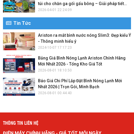
túi cho chăn ga gối gấu bông – Giải pháp tiết
kiệm không gian và bảo quản hiệu quả
2026-04-01 22:24:09
Tin Tức
Ariston ra mắt bình nước nóng Slim3: Đẹp kiểu Ý
- Thông minh hiểu ý
2024-10-07 17:17:23
Bảng Giá Bình Nóng Lạnh Ariston Chính Hãng
Mới Nhất 2026 - Tổng Kho Giá Tốt
2026-08-01 18:10:50
Báo Giá Chi Phí Lắp Đặt Bình Nóng Lạnh Mới
Nhất 2026 | Trọn Gói, Minh Bạch
2026-08-01 00:44:40
THÔNG TIN LIÊN HỆ
ĐIỆN MÁY CHÍNH HÃNG - GIÁ TỐT MỖI NGÀY