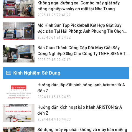
Không ngại đường xa: Combo máy giặt sấy
công nghiệp wasky có mặt tại Nha Trang
2025-11-25 22:41:27
Mô Hình Sân Tập Pickleball Kết Hợp Giặt Sấy
Độc Đáo Tại Hải Phòng: Anh Phương Tin Chọn
Cặp Đôi Máy Giặt Wasky
2025-10-31 21:34:32
Bàn Giao Thành Công Cặp Đôi Máy Giặt Sấy
Công Nghiệp 30kg Cho Công Ty TNHH SIENA Tại
Thái Nguyên
2025-09-15 22:47:19
Kinh Nghiệm Sử Dụng
Hướng dẫn lắp đặt bình nóng lạnh Ariston từ A
đến Z
2024-11-15 16:24:59
Hướng dẫn kích hoạt bảo hành ARISTON từ A
đến Z
2024-11-14 16:44:03
Sử dụng máy ép chân không và máy hàn miệng