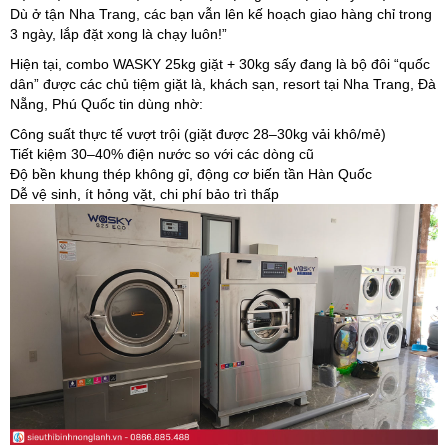
Dù ở tận Nha Trang, các bạn vẫn lên kế hoạch giao hàng chỉ trong
3 ngày, lắp đặt xong là chạy luôn!”
Hiện tại, combo WASKY 25kg giặt + 30kg sấy đang là bộ đôi “quốc
dân” được các chủ tiệm giặt là, khách sạn, resort tại Nha Trang, Đà
Nẵng, Phú Quốc tin dùng nhờ:
Công suất thực tế vượt trội (giặt được 28–30kg vải khô/mẻ)
Tiết kiệm 30–40% điện nước so với các dòng cũ
Độ bền khung thép không gỉ, động cơ biến tần Hàn Quốc
Dễ vệ sinh, ít hỏng vặt, chi phí bảo trì thấp