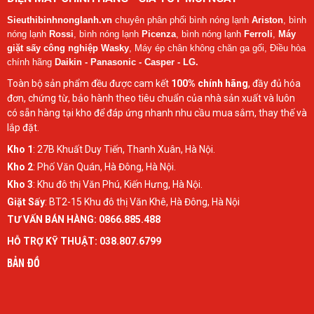
Sieuthibinhnonglanh.vn
chuyên phân phối
bình nóng lạnh
Ariston
, bình
nóng lạnh
Rossi
, bình nóng lạnh
Picenza
, bình nóng lạnh
Ferroli
,
Máy
giặt sấy công nghiệp Wasky
, Máy ép chân không chăn ga gối, Điều hòa
chính hãng
Daikin - Panasonic - Casper - LG.
Toàn bộ sản phẩm đều được cam kết
100% chính hãng
, đầy đủ hóa
đơn, chứng từ, bảo hành theo tiêu chuẩn của nhà sản xuất và luôn
có sẵn hàng tại kho để đáp ứng nhanh nhu cầu mua sắm, thay thế và
lắp đặt.
Kho 1
:
27B Khuất Duy Tiến, Thanh Xuân, Hà Nội.
Kho 2
:
Phố Văn Quán, Hà Đông, Hà Nội.
Kho 3
:
Khu đô thị Văn Phú, Kiến Hưng, Hà Nội.
Giặt Sấy
:
BT2-15 Khu đô thị Văn Khê, Hà Đông, Hà Nội
TƯ VẤN BÁN HÀNG: 0866.885.488
HỖ TRỢ KỸ THUẬT: 038.807.6799
BẢN ĐỒ